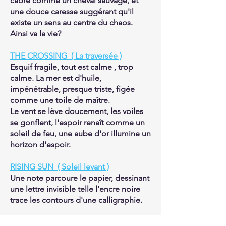
cabre comme un cheval sauvage, et
une douce caresse suggérant qu'il
existe un sens au centre du chaos.
Ainsi va la vie?
THE CROSSING ( La traversée )
Esquif fragile, tout est calme , trop
calme. La mer est d'huile,
impénétrable, presque triste, figée
comme une toile de maître.
Le vent se lève doucement, les voiles
se gonflent, l'espoir renaît comme un
soleil de feu, une aube d'or illumine un
horizon d'espoir.
RISING SUN ( Soleil levant )
Une note parcoure le papier, dessinant
une lettre invisible telle l'encre noire
trace les contours d'une calligraphie.
SIMPLE MELODY ( Simple mélodie )